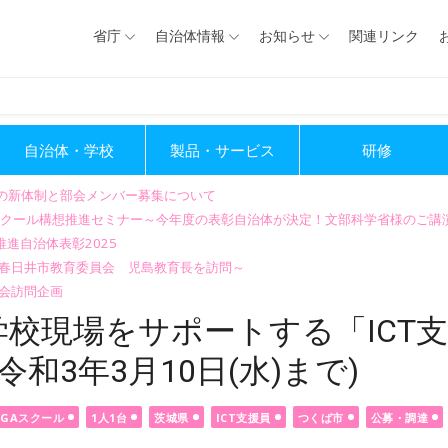
省庁
自治体情報
お知らせ
関連リンク
自治体・学校
製品・サービス
研修
会の新体制と部会メンバー募集について
GIGAスクール構想推進セミナー～今年度の表彰自治体が決定！文部科学省様のご
進自治体表彰2025
～春日井市教育委員会 児島教育長を訪問～
会訪問企画
校現場をサポートする「ICT
和3年3月10日(水)まで)
IGAスクール
1人1台
茨城県
ICT支援員
つくば市
公募・調達