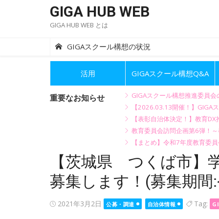
Skip
GIGA HUB WEB
to
GIGA HUB WEB とは
content
GIGAスクール構想の状況
活用
GIGAスクール構想Q&A
GIGAスクール構想推進委員
重要なお知らせ
【2026.03.13開催！】
【表彰自治体決定！】教育DX推
教育委員会訪問企画第6弾！
【まとめ】令和7年度教育委員
【茨城県 つくば市】学
募集します！(募集期間:令
Posted
2021年3月2日
Tag:
公募・調達
自治体情報
G
on