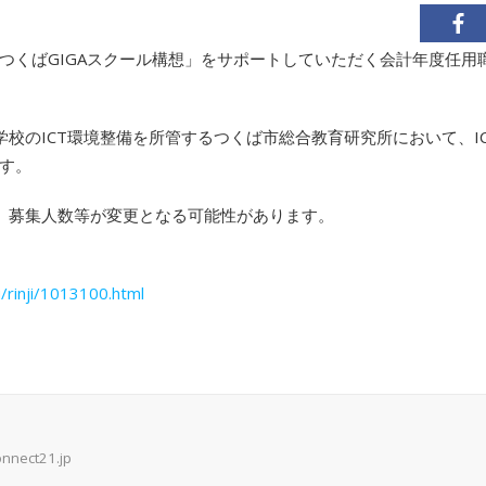
くばGIGAスクール構想」をサポートしていただく会計年度任用職
学校のICT環境整備を所管するつくば市総合教育研究所において、I
す。
、募集人数等が変更となる可能性があります。
u/rinji/1013100.html
onnect21.jp