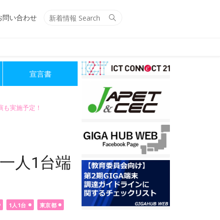
Search
Search
お問い合わせ
for:
宣言書
講演も実施予定！
一人1台端
1人1台
東京都