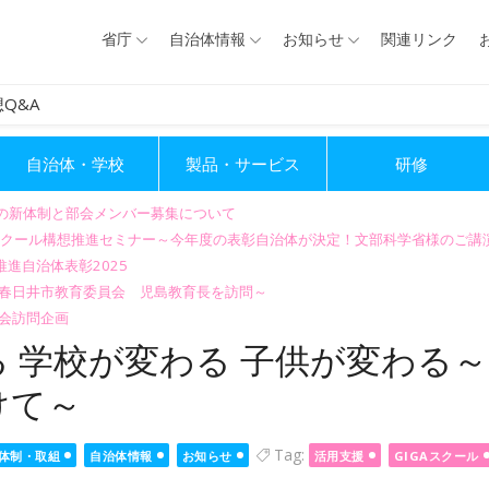
省庁
自治体情報
お知らせ
関連リンク
Q&A
自治体・学校
製品・サービス
研修
会の新体制と部会メンバー募集について
GIGAスクール構想推進セミナー～今年度の表彰自治体が決定！文部科学省様のご
進自治体表彰2025
～春日井市教育委員会 児島教育長を訪問～
会訪問企画
 学校が変わる 子供が変わる～
けて～
Tag:
体制・取組
自治体情報
お知らせ
活用支援
GIGAスクール