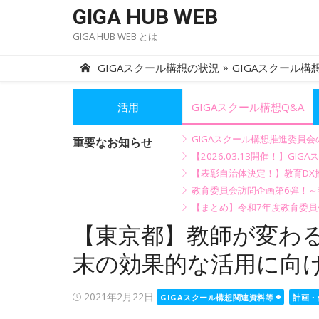
Skip
GIGA HUB WEB
to
GIGA HUB WEB とは
content
»
GIGAスクール構想の状況
GIGAスクール構想
活用
GIGAスクール構想Q&A
GIGAスクール構想推進委員
重要なお知らせ
【2026.03.13開催！】
【表彰自治体決定！】教育DX推
教育委員会訪問企画第6弾！
【まとめ】令和7年度教育委員
【東京都】教師が変わる
末の効果的な活用に向
Posted
2021年2月22日
GIGAスクール構想関連資料等
計画・
on