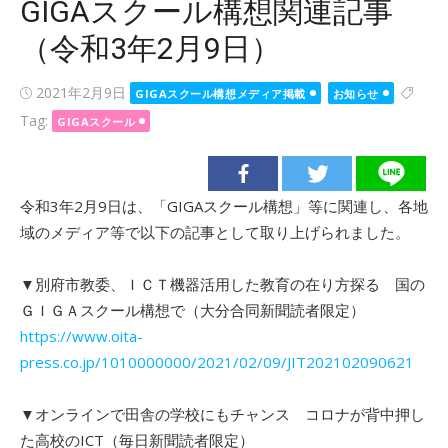
GIGAスクール構想関連記事
（令和3年2月9日）
Posted
2021年2月9日
GIGAスクール構想メディア掲載
お知らせ
on
Tag:
GIGAスクール
令和3年2月9日は、「GIGAスクール構想」等に関連し、各地
域のメディア等で以下の記事として取り上げられました。
▼別府市教委、ＩＣＴ機器活用した教育の在り方探る 国の
ＧＩＧＡスクール構想で（大分合同新聞読者限定）
https://www.oita-
press.co.jp/1010000000/2021/02/09/JIT202102090621
▼オンラインで田舎の学校にもチャンス コロナが背中押し
た高校のICT（毎日新聞読者限定）