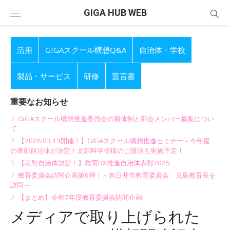
Skip
GIGA HUB WEB
to
content
活用
GIGAスクール構想Q&A
自治体・学校
製品・サービス
研修
宣言書
重要なお知らせ
GIGAスクール構想推進委員会の新体制と部会メンバー募集につい
て
【2026.03.13開催！】GIGAスクール構想推進セミナー～今年度
の表彰自治体が決定！文部科学省様のご講演も実施予定！
【表彰自治体決定！】教育DX推進自治体表彰2025
教育委員会訪問企画第6弾！～春日井市教育委員会 児島教育長を
訪問～
【まとめ】令和7年度教育委員会訪問企画
メディアで取り上げられた