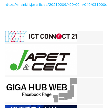
https://mainichi.jp/articles/20210209/k00/00m/040/031000c