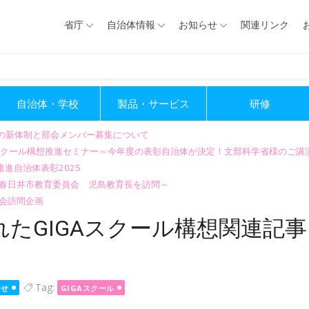
省庁
自治体情報
お知らせ
関連リンク
自治体・学校
製品・サービス
研修
会の新体制と部会メンバー募集について
GIGAスクール構想推進セミナー～今年度の表彰自治体が決定！文部科学省様のご
進自治体表彰2025
～春日井市教育委員会 児島教育長を訪問～
会訪問企画
たGIGAスクール構想関連記事
Tag:
らせ
GIGAスクール