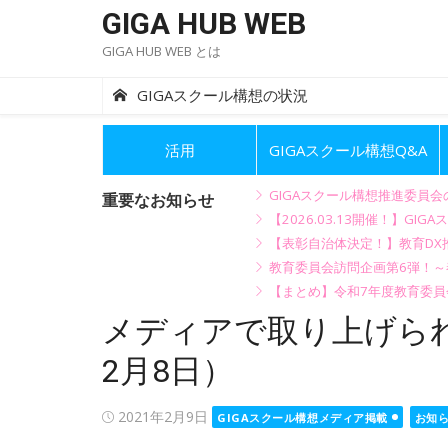
Skip
GIGA HUB WEB
to
GIGA HUB WEB とは
content
GIGAスクール構想の状況
活用
GIGAスクール構想Q&A
GIGAスクール構想推進委員
重要なお知らせ
【2026.03.13開催！】
【表彰自治体決定！】教育DX推
教育委員会訪問企画第6弾！
【まとめ】令和7年度教育委員
メディアで取り上げられ
2月8日）
Posted
2021年2月9日
GIGAスクール構想メディア掲載
お知
on