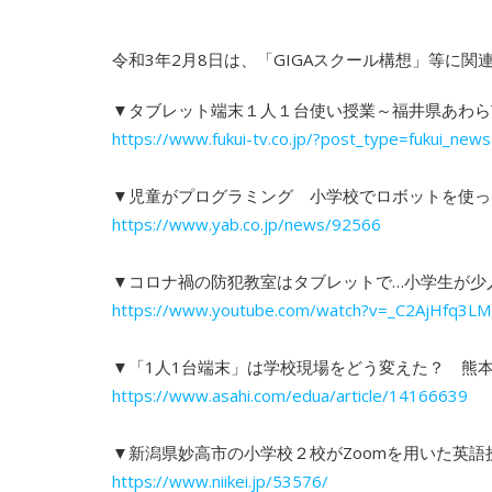
令和3年2月8日は、「GIGAスクール構想」等に
▼タブレット端末１人１台使い授業～福井県あわら
https://www.fukui-tv.co.jp/?post_type=fukui_n
▼児童がプログラミング 小学校でロボットを使っ
https://www.yab.co.jp/news/92566
▼コロナ禍の防犯教室はタブレットで…小学生が少
https://www.youtube.com/watch?v=_C2AjHfq3LM
▼「1人1台端末」は学校現場をどう変えた？ 熊本
https://www.asahi.com/edua/article/14166639
▼新潟県妙高市の小学校２校がZoomを用いた英
https://www.niikei.jp/53576/