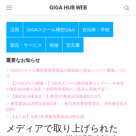
Skip
GIGA HUB WEB
to
content
活用
GIGAスクール構想Q&A
自治体・学校
製品・サービス
研修
宣言書
重要なお知らせ
GIGAスクール構想推進委員会の新体制と部会メンバー募集につい
て
【2026.03.13開催！】GIGAスクール構想推進セミナー～今年度
の表彰自治体が決定！文部科学省様のご講演も実施予定！
【表彰自治体決定！】教育DX推進自治体表彰2025
教育委員会訪問企画第6弾！～春日井市教育委員会 児島教育長を
訪問～
【まとめ】令和7年度教育委員会訪問企画
メディアで取り上げられた