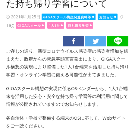
た持ち帰り学習について
Posted
2021年1月25日
GIGAスクール構想関連資料等
お知らせ
on
Tag:
GIGAスクール
1人1台
持ち帰り学習
ご存じの通り、新型コロナウイルス感染症の感染者増加を踏
まえた、政府からの緊急事態宣言発出により、GIGAスクー
ル構想の実現により整備した1人1台端末を活用した持ち帰り
学習・オンライン学習に備える可能性が出てきました。
GIGAスクール構想の実現に係るOSベンダーから、1人1台端
末を活用した安心・安全な持ち帰り学習等の利活用に関して
情報が公開されていますのでお知らせします。
各自治体・学校で整備する端末のOSに応じて、Webサイト
をご一読ください。