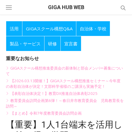
Skip
GIGA HUB WEB
to
content
活用
GIGAスクール構想Q&A
自治体・学校
製品・サービス
研修
宣言書
重要なお知らせ
GIGAスクール構想推進委員会の新体制と部会メンバー募集につい
て
【2026.03.13開催！】GIGAスクール構想推進セミナー～今年度
の表彰自治体が決定！文部科学省様のご講演も実施予定！
【表彰自治体決定！】教育DX推進自治体表彰2025
教育委員会訪問企画第6弾！～春日井市教育委員会 児島教育長を
訪問～
【まとめ】令和7年度教育委員会訪問企画
【重要】1人1台端末を活用し