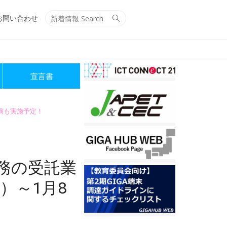
Search
Search
お問い合わせ
for:
宣言書
講演も実施予定！
務の受託業
）～1月8