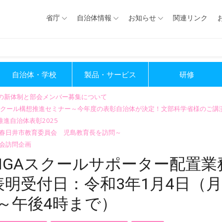
省庁
自治体情報
お知らせ
関連リンク
自治体・学校
製品・サービス
研修
会の新体制と部会メンバー募集について
GIGAスクール構想推進セミナー～今年度の表彰自治体が決定！文部科学省様のご
進自治体表彰2025
～春日井市教育委員会 児島教育長を訪問～
会訪問企画
IGAスクールサポーター配置業
明受付日：令和3年1月4日（月
～午後4時まで）