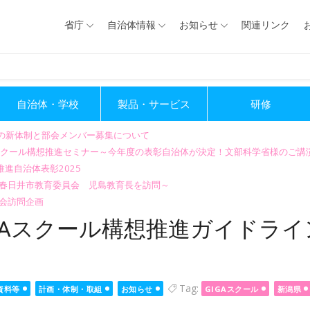
省庁
自治体情報
お知らせ
関連リンク
自治体・学校
製品・サービス
研修
会の新体制と部会メンバー募集について
GIGAスクール構想推進セミナー～今年度の表彰自治体が決定！文部科学省様のご
進自治体表彰2025
～春日井市教育委員会 児島教育長を訪問～
会訪問企画
GAスクール構想推進ガイドライ
Tag:
資料等
計画・体制・取組
お知らせ
GIGAスクール
新潟県