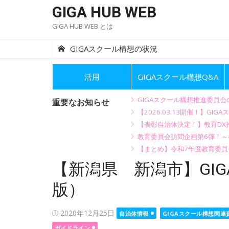
Skip
GIGA HUB WEB
to
GIGA HUB WEB とは
content
GIGAスクール構想の状況
活用
GIGAスクール構想Q&A
GIGAスクール構想推進委員
重要なお知らせ
【2026.03.13開催！】
【表彰自治体決定！】教育DX推
教育委員会訪問企画第6弾！
【まとめ】令和7年度教育委員
【新潟県 新潟市】GI
版）
Posted
2020年12月25日
自治体情報
GIGAスクール構想関連
on
ガイドライン