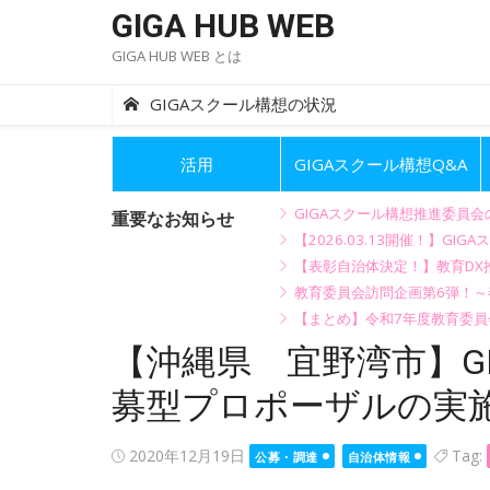
Skip
GIGA HUB WEB
to
GIGA HUB WEB とは
content
GIGAスクール構想の状況
活用
GIGAスクール構想Q&A
GIGAスクール構想推進委員
重要なお知らせ
【2026.03.13開催！】
【表彰自治体決定！】教育DX推
教育委員会訪問企画第6弾！
【まとめ】令和7年度教育委員
【沖縄県 宜野湾市】G
募型プロポーザルの実
Posted
2020年12月19日
Tag:
公募・調達
自治体情報
on