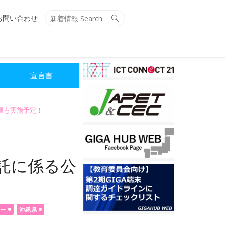
Search
Search
お問い合わせ
for:
宣言書
講演も実施予定！
託に係る公
ター
沖縄県