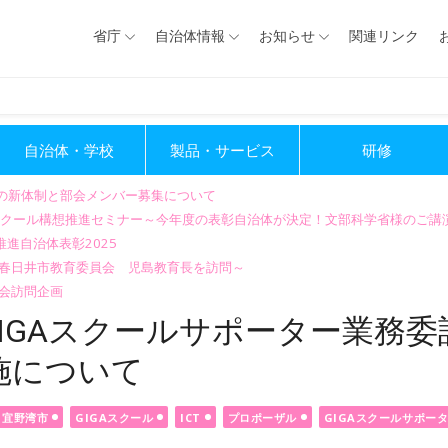
省庁
自治体情報
お知らせ
関連リンク
自治体・学校
製品・サービス
研修
会の新体制と部会メンバー募集について
GIGAスクール構想推進セミナー～今年度の表彰自治体が決定！文部科学省様のご
進自治体表彰2025
～春日井市教育委員会 児島教育長を訪問～
会訪問企画
IGAスクールサポーター業務委
施について
宜野湾市
GIGAスクール
ICT
プロポーザル
GIGAスクールサポー