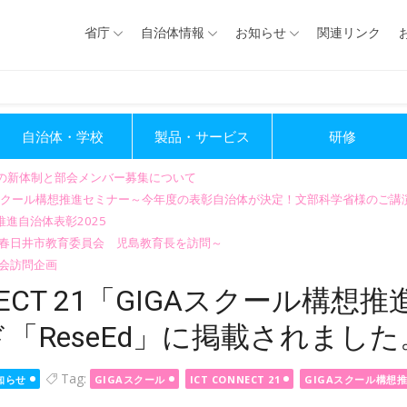
省庁
自治体情報
お知らせ
関連リンク
自治体・学校
製品・サービス
研修
会の新体制と部会メンバー募集について
GIGAスクール構想推進セミナー～今年度の表彰自治体が決定！文部科学省様のご
進自治体表彰2025
～春日井市教育委員会 児島教育長を訪問～
会訪問企画
NECT 21「GIGAスクール構想
「ReseEd」に掲載されました
Tag:
知らせ
GIGAスクール
ICT CONNECT 21
GIGAスクール構想