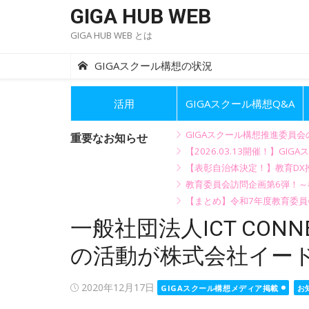
Skip
GIGA HUB WEB
to
GIGA HUB WEB とは
content
GIGAスクール構想の状況
活用
GIGAスクール構想Q&A
GIGAスクール構想推進委員
重要なお知らせ
【2026.03.13開催！】
【表彰自治体決定！】教育DX推
教育委員会訪問企画第6弾！
【まとめ】令和7年度教育委員
一般社団法人ICT CON
の活動が株式会社イード
Posted
2020年12月17日
GIGAスクール構想メディア掲載
お
on