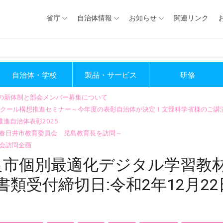
省庁
自治体情報
お知らせ
関連リンク
自治体・学校
製品・サービス
研修
会の新体制と部会メンバー募集について
GIGAスクール構想推進セミナー～今年度の表彰自治体が決定！文部科学省様のご
進自治体表彰2025
～春日井市教育委員会 児島教育長を訪問～
会訪問企画
良市個別最適化デジタル学習教
類受付締切日:令和2年12月22日