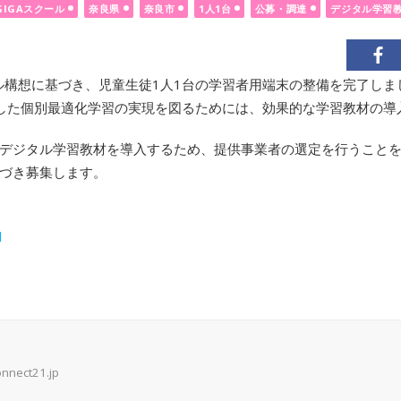
GIGAスクール
奈良県
奈良市
1人1台
公募・調達
デジタル学習
ール構想に基づき、児童生徒1人1台の学習者用端末の整備を完了し
用した個別最適化学習の実現を図るためには、効果的な学習教材の導
デジタル学習教材を導入するため、提供事業者の選定を行うこと
づき募集します。
l
onnect21.jp