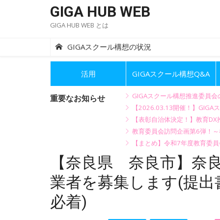
Skip
GIGA HUB WEB
to
GIGA HUB WEB とは
content
GIGAスクール構想の状況
活用
GIGAスクール構想Q&A
GIGAスクール構想推進委員
重要なお知らせ
【2026.03.13開催！】
【表彰自治体決定！】教育DX推
教育委員会訪問企画第6弾！
【まとめ】令和7年度教育委員
【奈良県 奈良市】奈
業者を募集します(提出書
必着)