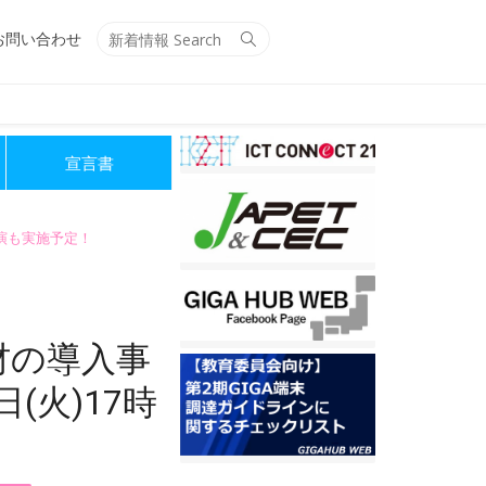
Search
Search
お問い合わせ
for:
宣言書
講演も実施予定！
材の導入事
(火)17時