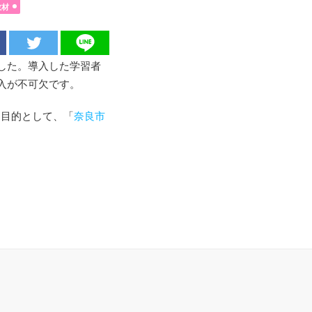
教材
ました。導入した学習者
入が不可欠です。
を目的として、「
奈良市