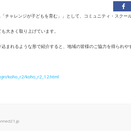
集「チャレンジが子どもを育む」」として、コミュニティ・スクー
ても大きく取り上げています。
取り込まれるような形で紹介すると、地域の皆様のご協力を得られや
iojiri/koho_r2/koho_r2_12.html
onnect21.jp