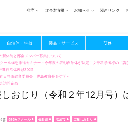
省庁
自治体情報
お知らせ
関連リンク
自治体・学校
製品・サービス
研修
会の新体制と部会メンバー募集について
GIGAスクール構想推進セミナー～今年度の表彰自治体が決定！文部科学省様のご
進自治体表彰2025
～春日井市教育委員会 児島教育長を訪問～
会訪問企画
しおじり（令和２年12月号）
ag:
GIGAスクール
長野県
塩尻市
広報しおじり