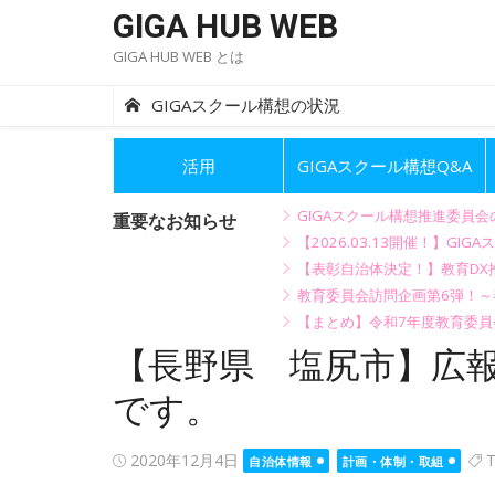
Skip
GIGA HUB WEB
to
GIGA HUB WEB とは
content
GIGAスクール構想の状況
活用
GIGAスクール構想Q&A
GIGAスクール構想推進委員
重要なお知らせ
【2026.03.13開催！】
【表彰自治体決定！】教育DX推
教育委員会訪問企画第6弾！
【まとめ】令和7年度教育委員
【長野県 塩尻市】広報
です。
Posted
2020年12月4日
T
自治体情報
計画・体制・取組
on