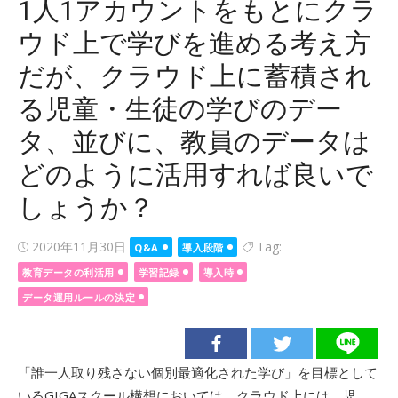
1人1アカウントをもとにクラ
ウド上で学びを進める考え方
だが、クラウド上に蓄積され
る児童・生徒の学びのデー
タ、並びに、教員のデータは
どのように活用すれば良いで
しょうか？
Posted
2020年11月30日
Tag:
Q&A
導入段階
on
教育データの利活用
学習記録
導入時
データ運用ルールの決定
「誰一人取り残さない個別最適化された学び」を目標として
いるGIGAスクール構想においては、クラウド上には、児