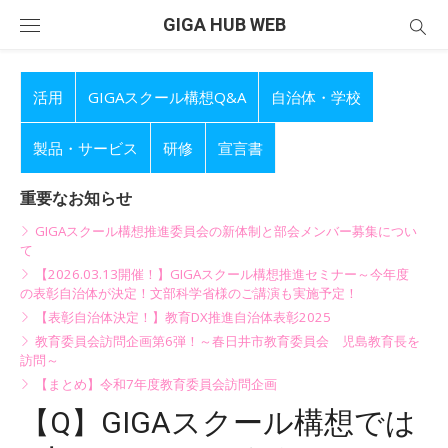
Skip
GIGA HUB WEB
to
content
活用
GIGAスクール構想Q&A
自治体・学校
製品・サービス
研修
宣言書
重要なお知らせ
GIGAスクール構想推進委員会の新体制と部会メンバー募集につい
て
【2026.03.13開催！】GIGAスクール構想推進セミナー～今年度
の表彰自治体が決定！文部科学省様のご講演も実施予定！
【表彰自治体決定！】教育DX推進自治体表彰2025
教育委員会訪問企画第6弾！～春日井市教育委員会 児島教育長を
訪問～
【まとめ】令和7年度教育委員会訪問企画
【Q】GIGAスクール構想では