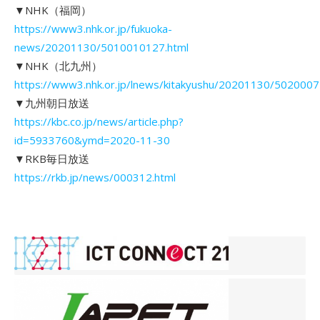
▼NHK（福岡）
https://www3.nhk.or.jp/fukuoka-
news/20201130/5010010127.html
▼NHK（北九州）
https://www3.nhk.or.jp/lnews/kitakyushu/20201130/5020007
▼九州朝日放送
https://kbc.co.jp/news/article.php?
id=5933760&ymd=2020-11-30
▼RKB毎日放送
https://rkb.jp/news/000312.html