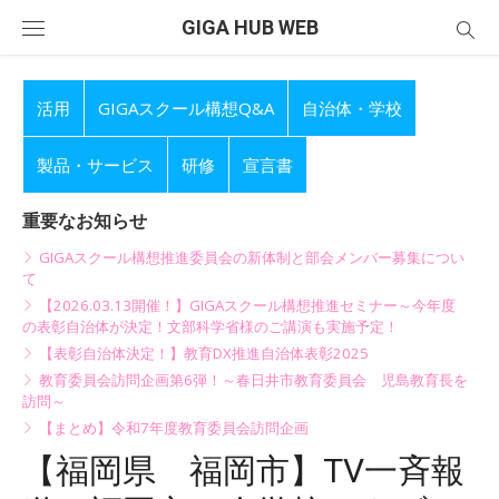
Skip
GIGA HUB WEB
to
content
活用
GIGAスクール構想Q&A
自治体・学校
製品・サービス
研修
宣言書
重要なお知らせ
GIGAスクール構想推進委員会の新体制と部会メンバー募集につい
て
【2026.03.13開催！】GIGAスクール構想推進セミナー～今年度
の表彰自治体が決定！文部科学省様のご講演も実施予定！
【表彰自治体決定！】教育DX推進自治体表彰2025
教育委員会訪問企画第6弾！～春日井市教育委員会 児島教育長を
訪問～
【まとめ】令和7年度教育委員会訪問企画
【福岡県 福岡市】TV一斉報