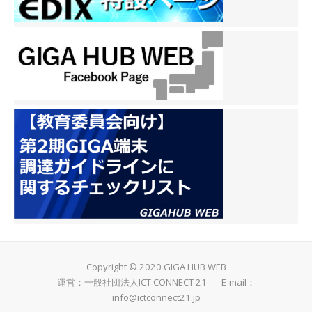
Copyright © 2020 GIGA HUB WEB
運営：一般社団法人ICT CONNECT 21 E-mail：
info@ictconnect21.jp