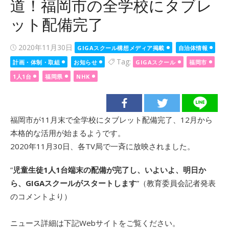
道！福岡市の全学校にタブレ
ット配備完了
Posted
2020年11月30日
GIGAスクール構想メディア掲載
自治体情報
on
Tag:
計画・体制・取組
お知らせ
GIGAスクール
福岡市
1人1台
福岡県
NHK
福岡市が11月末で全学校にタブレット配備完了、12月から
本格的な活用が始まるようです。
2020年11月30日、各TV局で一斉に放映されました。
”
児童生徒1人1台端末の配備が完了し、いよいよ、明日か
ら、GIGAスクールがスタートします
”（教育委員会記者発表
のコメントより）
ニュース詳細は下記Webサイトをご覧ください。