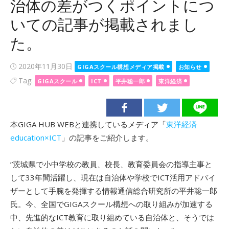
治体の差がつくポイントにつ
いての記事が掲載されまし
た。
Posted
2020年11月30日
GIGAスクール構想メディア掲載
お知らせ
on
Tag:
GIGAスクール
ICT
平井聡一郎
東洋経済
本GIGA HUB WEBと連携しているメディア「
東洋経済
education×ICT
」の記事をご紹介します。
”茨城県で小中学校の教員、校長、教育委員会の指導主事と
して33年間活躍し、現在は自治体や学校でICT活用アドバイ
ザーとして手腕を発揮する情報通信総合研究所の平井聡一郎
氏。今、全国でGIGAスクール構想への取り組みが加速する
中、先進的なICT教育に取り組めている自治体と、そうでは