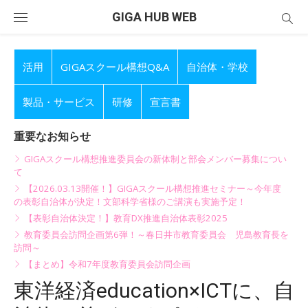
Skip
GIGA HUB WEB
to
content
活用
GIGAスクール構想Q&A
自治体・学校
製品・サービス
研修
宣言書
重要なお知らせ
GIGAスクール構想推進委員会の新体制と部会メンバー募集につい
て
【2026.03.13開催！】GIGAスクール構想推進セミナー～今年度
の表彰自治体が決定！文部科学省様のご講演も実施予定！
【表彰自治体決定！】教育DX推進自治体表彰2025
教育委員会訪問企画第6弾！～春日井市教育委員会 児島教育長を
訪問～
【まとめ】令和7年度教育委員会訪問企画
東洋経済education×ICTに、自