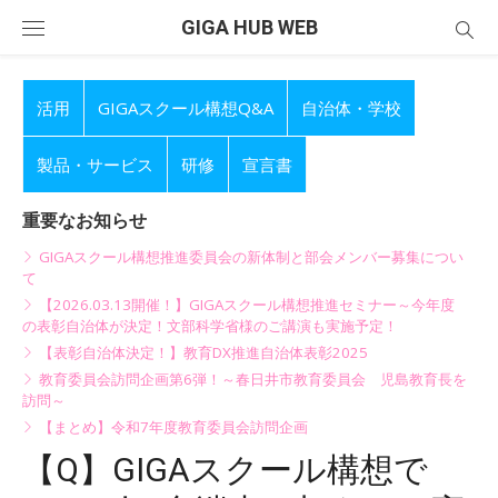
Skip
GIGA HUB WEB
to
content
活用
GIGAスクール構想Q&A
自治体・学校
製品・サービス
研修
宣言書
重要なお知らせ
GIGAスクール構想推進委員会の新体制と部会メンバー募集につい
て
【2026.03.13開催！】GIGAスクール構想推進セミナー～今年度
の表彰自治体が決定！文部科学省様のご講演も実施予定！
【表彰自治体決定！】教育DX推進自治体表彰2025
教育委員会訪問企画第6弾！～春日井市教育委員会 児島教育長を
訪問～
【まとめ】令和7年度教育委員会訪問企画
【Q】GIGAスクール構想で