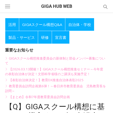
Skip
GIGA HUB WEB
to
content
活用
GIGAスクール構想Q&A
自治体・学校
製品・サービス
研修
宣言書
重要なお知らせ
GIGAスクール構想推進委員会の新体制と部会メンバー募集につい
て
【2026.03.13開催！】GIGAスクール構想推進セミナー～今年度
の表彰自治体が決定！文部科学省様のご講演も実施予定！
【表彰自治体決定！】教育DX推進自治体表彰2025
教育委員会訪問企画第6弾！～春日井市教育委員会 児島教育長を
訪問～
【まとめ】令和7年度教育委員会訪問企画
【Q】GIGAスクール構想に基