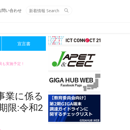
Search
Search
お問い合わせ
for:
宣言書
講演も実施予定！
事業に係る
限:令和2