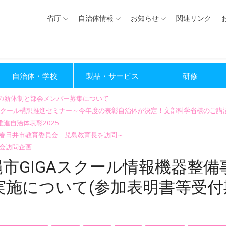
省庁
自治体情報
お知らせ
関連リンク
自治体・学校
製品・サービス
研修
会の新体制と部会メンバー募集について
GIGAスクール構想推進セミナー～今年度の表彰自治体が決定！文部科学省様のご
進自治体表彰2025
～春日井市教育委員会 児島教育長を訪問～
会訪問企画
市GIGAスクール情報機器整備
施について(参加表明書等受付期