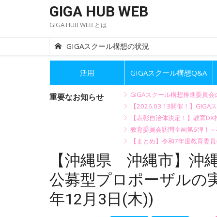
Skip
GIGA HUB WEB
to
GIGA HUB WEB とは
content
GIGAスクール構想の状況
活用
GIGAスクール構想Q&A
GIGAスクール構想推進委員
重要なお知らせ
【2026.03.13開催！】
【表彰自治体決定！】教育DX推
教育委員会訪問企画第6弾！
【まとめ】令和7年度教育委員
【沖縄県 沖縄市】沖縄
公募型プロポーザルの実
年12月3日(木))