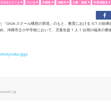
GIGAスクール
1人1台
沖縄県
沖縄市
公募・調達
学習用端末
た「GIGA スクール構想の実現」のもと、教育における ICT の効
、沖縄市立小中学校において、児童生徒 1 人 1 台用の端末の整
johokyouiku/giga
onnect21.jp