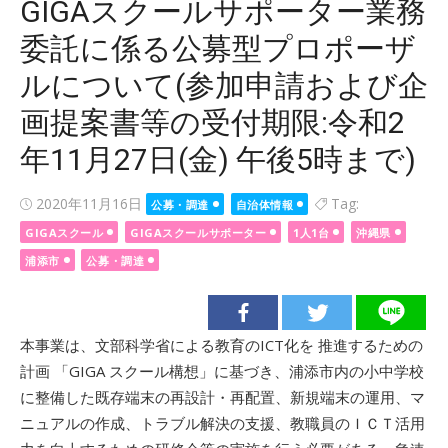
GIGAスクールサポーター業務
委託に係る公募型プロポーザ
ルについて(参加申請および企
画提案書等の受付期限:令和2
年11月27日(金) 午後5時まで)
Posted
2020年11月16日
Tag:
公募・調達
自治体情報
on
GIGAスクール
GIGAスクールサポーター
1人1台
沖縄県
浦添市
公募・調達
本事業は、文部科学省による教育のICT化を 推進するための
計画 「GIGA スクール構想」に基づき、浦添市内の小中学校
に整備した既存端末の再設計・再配置、新規端末の運用、マ
ニュアルの作成、トラブル解決の支援、教職員のＩＣＴ活用