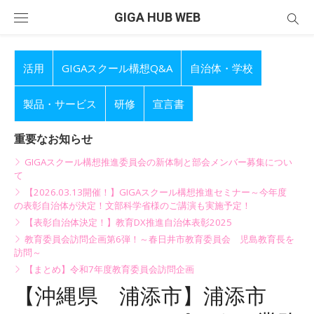
Skip
GIGA HUB WEB
to
content
活用
GIGAスクール構想Q&A
自治体・学校
製品・サービス
研修
宣言書
重要なお知らせ
GIGAスクール構想推進委員会の新体制と部会メンバー募集につい
て
【2026.03.13開催！】GIGAスクール構想推進セミナー～今年度
の表彰自治体が決定！文部科学省様のご講演も実施予定！
【表彰自治体決定！】教育DX推進自治体表彰2025
教育委員会訪問企画第6弾！～春日井市教育委員会 児島教育長を
訪問～
【まとめ】令和7年度教育委員会訪問企画
【沖縄県 浦添市】浦添市