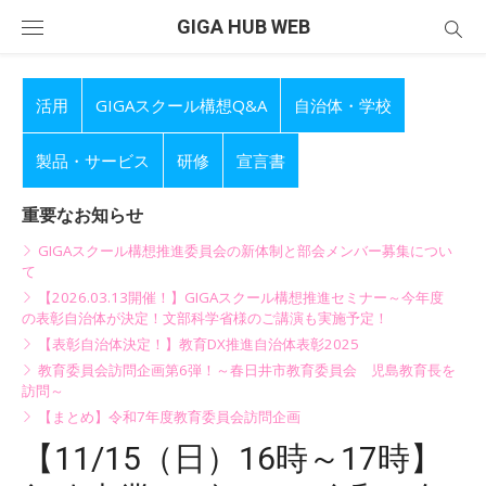
Skip
GIGA HUB WEB
to
content
活用
GIGAスクール構想Q&A
自治体・学校
製品・サービス
研修
宣言書
重要なお知らせ
GIGAスクール構想推進委員会の新体制と部会メンバー募集につい
て
【2026.03.13開催！】GIGAスクール構想推進セミナー～今年度
の表彰自治体が決定！文部科学省様のご講演も実施予定！
【表彰自治体決定！】教育DX推進自治体表彰2025
教育委員会訪問企画第6弾！～春日井市教育委員会 児島教育長を
訪問～
【まとめ】令和7年度教育委員会訪問企画
【11/15（日）16時～17時】