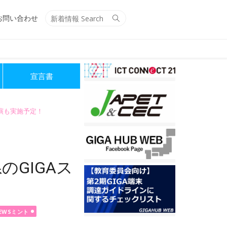
Search
Search
お問い合わせ
for:
宣言書
講演も実施予定！
のGIGAス
EWSミント