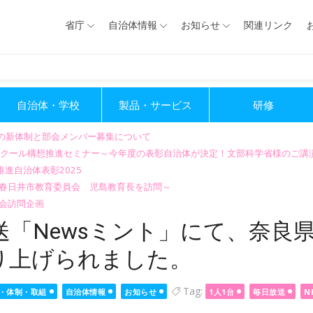
省庁
自治体情報
お知らせ
関連リンク
自治体・学校
製品・サービス
研修
会の新体制と部会メンバー募集について
GIGAスクール構想推進セミナー～今年度の表彰自治体が決定！文部科学省様のご
進自治体表彰2025
～春日井市教育委員会 児島教育長を訪問～
会訪問企画
「Newsミント」にて、奈良県
り上げられました。
Tag:
・体制・取組
自治体情報
お知らせ
1人1台
毎日放送
N