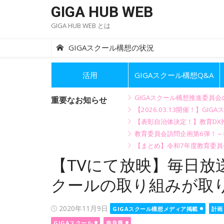
Skip
GIGA HUB WEB
to
GIGA HUB WEB とは
content
GIGAスクール構想の状況
活用
GIGAスクール構想Q&A
GIGAスクール構想推進委員
重要なお知らせ
【2026.03.13開催！】
【表彰自治体決定！】教育DX推
教育委員会訪問企画第6弾！
【まとめ】令和7年度教育委員
【TVにて放映】毎日放送
クールの取り組みが取
Posted
2020年11月9日
GIGAスクール構想メディア掲載
計画
on
GIGAスクール
奈良県