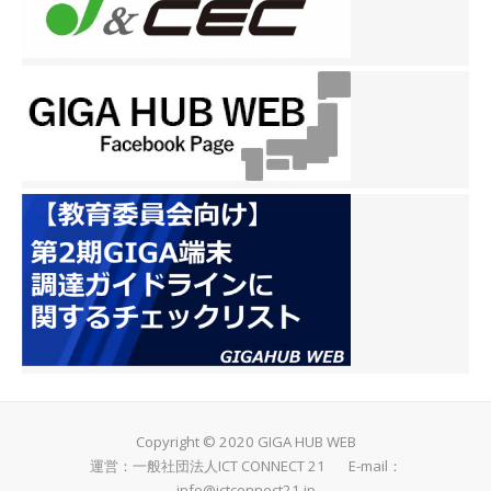
Copyright © 2020 GIGA HUB WEB
運営：一般社団法人ICT CONNECT 21 E-mail：
info@ictconnect21.jp