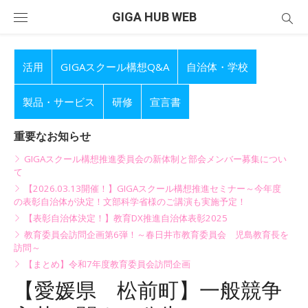
Skip
GIGA HUB WEB
to
content
活用
GIGAスクール構想Q&A
自治体・学校
製品・サービス
研修
宣言書
重要なお知らせ
GIGAスクール構想推進委員会の新体制と部会メンバー募集につい
て
【2026.03.13開催！】GIGAスクール構想推進セミナー～今年度
の表彰自治体が決定！文部科学省様のご講演も実施予定！
【表彰自治体決定！】教育DX推進自治体表彰2025
教育委員会訪問企画第6弾！～春日井市教育委員会 児島教育長を
訪問～
【まとめ】令和7年度教育委員会訪問企画
【愛媛県 松前町】一般競争