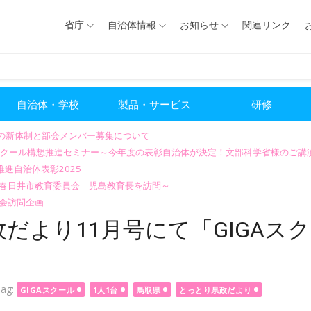
省庁
自治体情報
お知らせ
関連リンク
自治体・学校
製品・サービス
研修
会の新体制と部会メンバー募集について
GIGAスクール構想推進セミナー～今年度の表彰自治体が決定！文部科学省様のご
進自治体表彰2025
～春日井市教育委員会 児島教育長を訪問～
会訪問企画
だより11月号にて「GIGAス
。
ag:
GIGAスクール
1人1台
鳥取県
とっとり県政だより