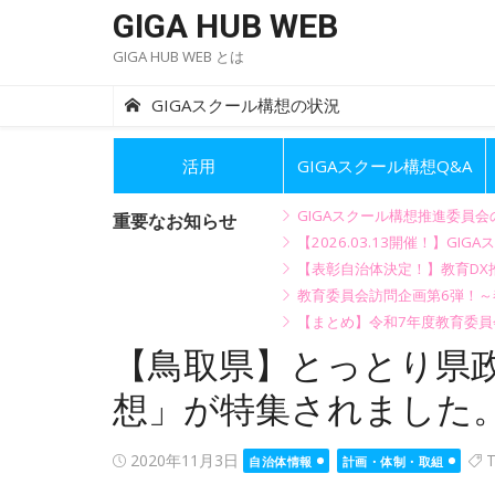
Skip
GIGA HUB WEB
to
GIGA HUB WEB とは
content
GIGAスクール構想の状況
活用
GIGAスクール構想Q&A
GIGAスクール構想推進委員
重要なお知らせ
【2026.03.13開催！】
【表彰自治体決定！】教育DX推
教育委員会訪問企画第6弾！
【まとめ】令和7年度教育委員
【鳥取県】とっとり県政
想」が特集されました
Posted
2020年11月3日
T
自治体情報
計画・体制・取組
on