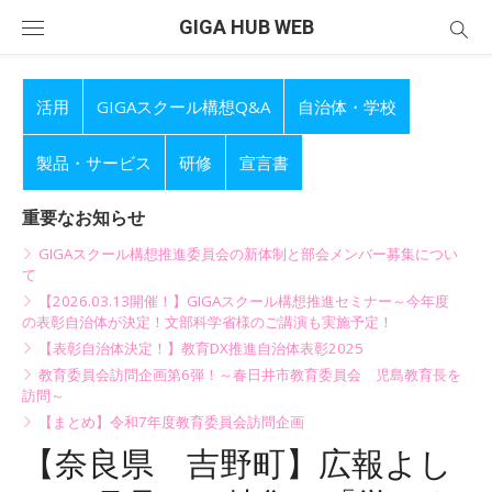
Skip
GIGA HUB WEB
to
content
活用
GIGAスクール構想Q&A
自治体・学校
製品・サービス
研修
宣言書
重要なお知らせ
GIGAスクール構想推進委員会の新体制と部会メンバー募集につい
て
【2026.03.13開催！】GIGAスクール構想推進セミナー～今年度
の表彰自治体が決定！文部科学省様のご講演も実施予定！
【表彰自治体決定！】教育DX推進自治体表彰2025
教育委員会訪問企画第6弾！～春日井市教育委員会 児島教育長を
訪問～
【まとめ】令和7年度教育委員会訪問企画
【奈良県 吉野町】広報よし