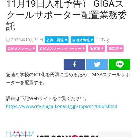
11月19日入札予告） GIGAス
クールサポーター配置業務委
託
Posted
2020年10月31日
Tag:
公募・調達
自治体情報
on
GIGAスクール
GIGAスクールサポーター
滋賀県
湖南市
急速な学校のICT化を円滑に進めるため、GIGAスクールサポ
ーターを配置する。
詳細は下記Webサイトをご覧ください。
https://www.city.shiga-konan.lg.jp/topics/20064.html