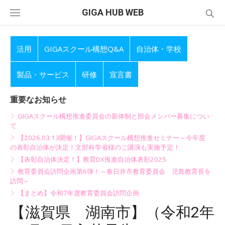
Skip
GIGA HUB WEB
to
content
活用
GIGAスクール構想Q&A
自治体・学校
製品・サービス
研修
宣言書
重要なお知らせ
GIGAスクール構想推進委員会の新体制と部会メンバー募集につい
て
【2026.03.13開催！】GIGAスクール構想推進セミナー～今年度
の表彰自治体が決定！文部科学省様のご講演も実施予定！
【表彰自治体決定！】教育DX推進自治体表彰2025
教育委員会訪問企画第6弾！～春日井市教育委員会 児島教育長を
訪問～
【まとめ】令和7年度教育委員会訪問企画
【滋賀県 湖南市】（令和2年