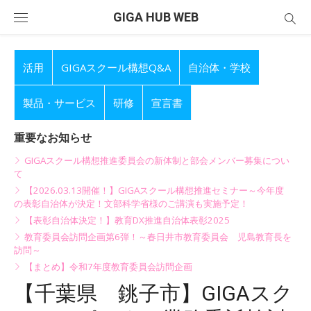
Skip
GIGA HUB WEB
to
content
活用
GIGAスクール構想Q&A
自治体・学校
製品・サービス
研修
宣言書
重要なお知らせ
GIGAスクール構想推進委員会の新体制と部会メンバー募集につい
て
【2026.03.13開催！】GIGAスクール構想推進セミナー～今年度
の表彰自治体が決定！文部科学省様のご講演も実施予定！
【表彰自治体決定！】教育DX推進自治体表彰2025
教育委員会訪問企画第6弾！～春日井市教育委員会 児島教育長を
訪問～
【まとめ】令和7年度教育委員会訪問企画
【千葉県 銚子市】GIGAスク