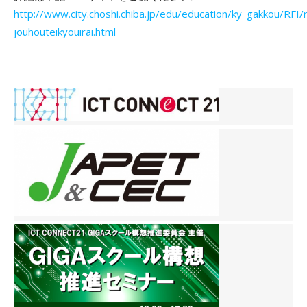
http://www.city.choshi.chiba.jp/edu/education/ky_gakkou/RFI/r
jouhouteikyouirai.html