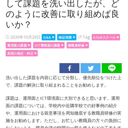
して課題を洗い出したが、ど
のように改善に取り組めば良
いか？
Posted
2020年10月20日
Tag:
Q&A
検証段階
GIGAスクール
on
運用面の課題
ICT環境面の課題
教職員研修
原因の推定・特定
洗い出した課題を内容に応じて分類し、優先順位をつけた上
で、課題の解決に取り組まれることをお勧めします。
課題は、運用面とICT環境面に大別できると思います。運用
面の課題については、学校内や近隣学校での好事例の紹介
や、運用面における留意事項を周知徹底する教職員研修の実
施をお勧めします。ただし、お忙しい教職員の方々の負担に
ならないよう、職員会議の時間の一部を使うなどの工夫をす