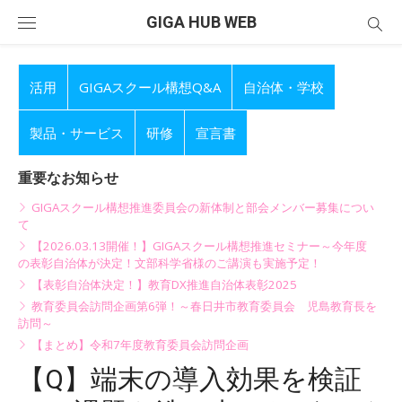
Skip
GIGA HUB WEB
to
content
活用
GIGAスクール構想Q&A
自治体・学校
製品・サービス
研修
宣言書
重要なお知らせ
GIGAスクール構想推進委員会の新体制と部会メンバー募集につい
て
【2026.03.13開催！】GIGAスクール構想推進セミナー～今年度
の表彰自治体が決定！文部科学省様のご講演も実施予定！
【表彰自治体決定！】教育DX推進自治体表彰2025
教育委員会訪問企画第6弾！～春日井市教育委員会 児島教育長を
訪問～
【まとめ】令和7年度教育委員会訪問企画
【Q】端末の導入効果を検証