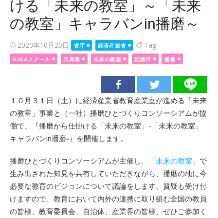
ける「未来の教室」～「未来
の教室」キャラバンin播磨～
Posted
2020年10月20日
Tag:
省庁
経済産業省
on
GIGAスクール
兵庫県
未来の教室
姫路市
播磨
１０月３１日（土）に経済産業省教育産業室が進める「未来
の教室」事業と（一社）播磨ひとづくりコンソーシアムが協
働で、『播磨から仕掛ける「未来の教室」-「未来の教室」
キャラバンin播磨-』を開催します。
播磨ひとづくりコンソーシアムが主催し、「
未来の教室
」で
生み出された知見を共有していただきながら、播磨の地に今
必要な教育のビジョンについて議論をします。質疑も受け付
けますので、教育において内外の連携に取り組む全国の教員
の皆様、教育委員会、自治体、産業界の皆様、ぜひご参加く