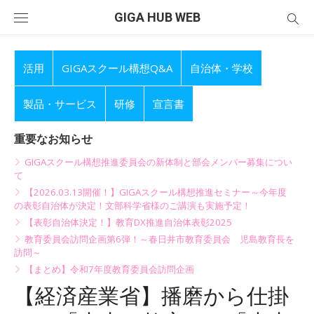
Skip
GIGA HUB WEB
to
content
活用
GIGAスクール構想Q&A
自治体・学校
製品・サービス
研修
宣言書
重要なお知らせ
GIGAスクール構想推進委員会の新体制と部会メンバー募集につい
て
【2026.03.13開催！】GIGAスクール構想推進セミナー～今年度
の表彰自治体が決定！文部科学省様のご講演も実施予定！
【表彰自治体決定！】教育DX推進自治体表彰2025
教育委員会訪問企画第6弾！～春日井市教育委員会 児島教育長を
訪問～
【まとめ】令和7年度教育委員会訪問企画
【経済産業省】播磨から仕掛