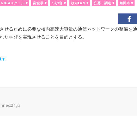
GIGAスクール
宮城県
1人1台
校内LAN
公募・調達
角田市
させるために必要な校内高速大容量の通信ネットワークの整備を
れた学びを実現させることを目的とする。
tml
onnect21.jp