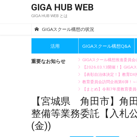
Skip
GIGA HUB WEB
to
GIGA HUB WEB とは
content
GIGAスクール構想の状況
活用
GIGAスクール構想Q&A
GIGAスクール構想推進委員
重要なお知らせ
【2026.03.13開催！】
【表彰自治体決定！】教育DX推
教育委員会訪問企画第6弾！
【まとめ】令和7年度教育委員
【宮城県 角田市】角
整備等業務委託【入札公告
(金))