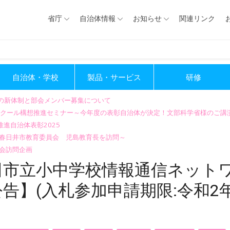
省庁
自治体情報
お知らせ
関連リンク
自治体・学校
製品・サービス
研修
会の新体制と部会メンバー募集について
GIGAスクール構想推進セミナー～今年度の表彰自治体が決定！文部科学省様のご
進自治体表彰2025
～春日井市教育委員会 児島教育長を訪問～
会訪問企画
田市立小中学校情報通信ネット
】(入札参加申請期限:令和2年