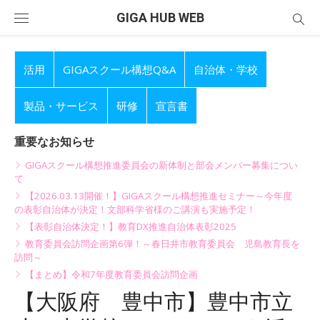
Skip
GIGA HUB WEB
to
content
活用
GIGAスクール構想Q&A
自治体・学校
製品・サービス
研修
宣言書
重要なお知らせ
GIGAスクール構想推進委員会の新体制と部会メンバー募集につい
て
【2026.03.13開催！】GIGAスクール構想推進セミナー～今年度
の表彰自治体が決定！文部科学省様のご講演も実施予定！
【表彰自治体決定！】教育DX推進自治体表彰2025
教育委員会訪問企画第6弾！～春日井市教育委員会 児島教育長を
訪問～
【まとめ】令和7年度教育委員会訪問企画
【大阪府 豊中市】豊中市立