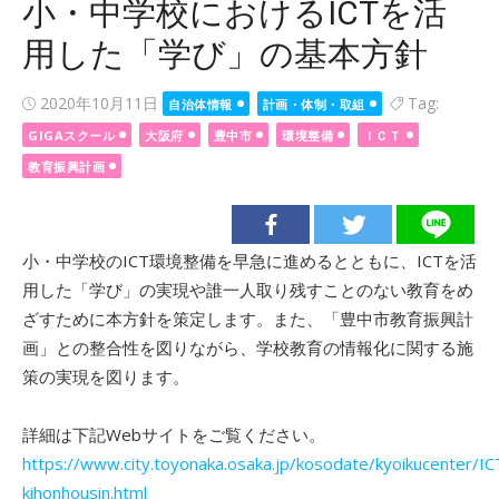
小・中学校におけるICTを活
用した「学び」の基本方針
Posted
2020年10月11日
Tag:
自治体情報
計画・体制・取組
on
GIGAスクール
大阪府
豊中市
環境整備
ＩＣＴ
教育振興計画
小・中学校のICT環境整備を早急に進めるとともに、ICTを活
用した「学び」の実現や誰一人取り残すことのない教育をめ
ざすために本方針を策定します。また、「豊中市教育振興計
画」との整合性を図りながら、学校教育の情報化に関する施
策の実現を図ります。
詳細は下記Webサイトをご覧ください。
https://www.city.toyonaka.osaka.jp/kosodate/kyoikucenter/IC
kihonhousin.html