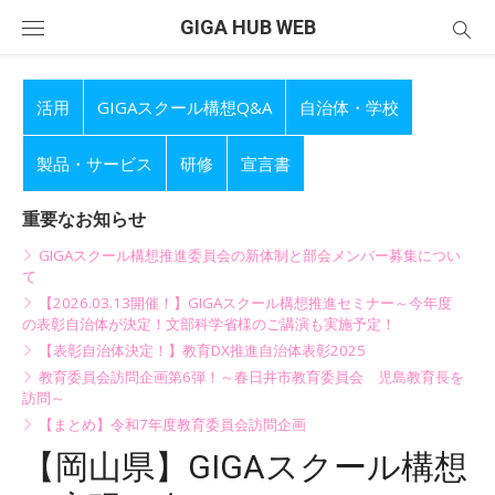
Skip
GIGA HUB WEB
to
content
活用
GIGAスクール構想Q&A
自治体・学校
製品・サービス
研修
宣言書
重要なお知らせ
GIGAスクール構想推進委員会の新体制と部会メンバー募集につい
て
【2026.03.13開催！】GIGAスクール構想推進セミナー～今年度
の表彰自治体が決定！文部科学省様のご講演も実施予定！
【表彰自治体決定！】教育DX推進自治体表彰2025
教育委員会訪問企画第6弾！～春日井市教育委員会 児島教育長を
訪問～
【まとめ】令和7年度教育委員会訪問企画
【岡山県】GIGAスクール構想