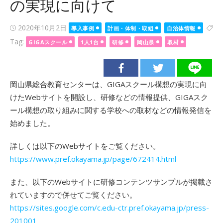
の実現に向けて
Posted
2020年10月2日
導入事例
計画・体制・取組
自治体情報
on
Tag:
GIGAスクール
1人1台
研修
岡山県
取材
岡山県総合教育センターは、GIGAスクール構想の実現に向
けたWebサイトを開設し、研修などの情報提供、GIGAスク
ール構想の取り組みに関する学校への取材などの情報発信を
始めました。
詳しくは以下のWebサイトをご覧ください。
https://www.pref.okayama.jp/page/672414.html
また、以下のWebサイトに研修コンテンツサンプルが掲載さ
れていますので併せてご覧ください。
https://sites.google.com/c.edu-ctr.pref.okayama.jp/press-
201001