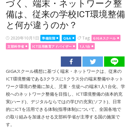
づく、端末・ネットワーク整
備は、従来の学校ICT環境整備
と何が違うのか？
Posted
2020年10月1日
Tag:
準備段階
Q&A
GIGAスクール
on
文部科学省
ICT活用教育アドバイザー
1人1台
GIGAスクール構想に基づく端末・ネットワークは、従来の
ICT環境整備である3クラスに1クラス分の端末整備やネット
ワーク環境の整備に加え、児童・生徒への端末1人1台化、学
校へのネットワーク整備を目指し、ICT環境整備の抜本的充
実(ハード)、デジタルならではの学びの充実(ソフト)、日常
的にICTを活用できる体制(指導体制)について、全国各地で
の取り組みを加速させる文部科学省が主導する国の施策で
す。