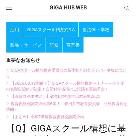
Skip
GIGA HUB WEB
to
content
活用
GIGAスクール構想Q&A
自治体・学校
製品・サービス
研修
宣言書
重要なお知らせ
GIGAスクール構想推進委員会の新体制と部会メンバー募集につい
て
【2026.03.13開催！】GIGAスクール構想推進セミナー～今年度
の表彰自治体が決定！文部科学省様のご講演も実施予定！
【表彰自治体決定！】教育DX推進自治体表彰2025
教育委員会訪問企画第6弾！～春日井市教育委員会 児島教育長を
訪問～
【まとめ】令和7年度教育委員会訪問企画
【Q】GIGAスクール構想に基