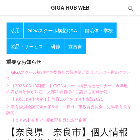
Skip
GIGA HUB WEB
to
content
活用
GIGAスクール構想Q&A
自治体・学校
製品・サービス
研修
宣言書
重要なお知らせ
GIGAスクール構想推進委員会の新体制と部会メンバー募集につい
て
【2026.03.13開催！】GIGAスクール構想推進セミナー～今年度
の表彰自治体が決定！文部科学省様のご講演も実施予定！
【表彰自治体決定！】教育DX推進自治体表彰2025
教育委員会訪問企画第6弾！～春日井市教育委員会 児島教育長を
訪問～
【まとめ】令和7年度教育委員会訪問企画
【奈良県 奈良市】個人情報