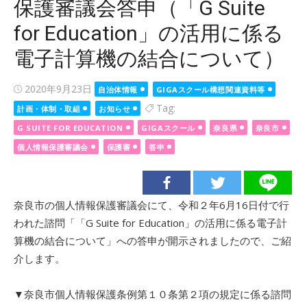
保護審議会答申（「G Suite
for Education」の活用に係る
電子計算機の結合について）
Posted
2020年9月23日
自治体情報
GIGAスクール構想関連資料等
on
Tag:
計画・体制・取組
お知らせ
G SUITE FOR EDUCATION
GIGAスクール
奈良県
奈良市
個人情報保護審議会
保護審
答申
奈良市の個人情報保護審議会にて、令和２年6月16日付で行
われた諮問「「G Suite for Education」の活用に係る電子計
算機の結合について」への答申が開示されましたので、ご紹
介します。
▼奈良市個人情報保護条例第１０条第２項の規定に係る諮問