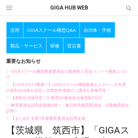
Skip
GIGA HUB WEB
to
content
活用
GIGAスクール構想Q&A
自治体・学校
製品・サービス
研修
宣言書
重要なお知らせ
GIGAスクール構想推進委員会の新体制と部会メンバー募集につい
て
【2026.03.13開催！】GIGAスクール構想推進セミナー～今年度
の表彰自治体が決定！文部科学省様のご講演も実施予定！
【表彰自治体決定！】教育DX推進自治体表彰2025
教育委員会訪問企画第6弾！～春日井市教育委員会 児島教育長を
訪問～
【まとめ】令和7年度教育委員会訪問企画
【茨城県 筑西市】「GIGAス