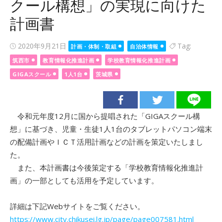
クール構想」の実現に向けた
計画書
Posted
2020年9月21日
Tag:
計画・体制・取組
自治体情報
on
筑西市
教育情報化推進計画
学校教育情報化推進計画
GIGAスクール
1人1台
茨城県
令和元年度12月に国から提唱された「GIGAスクール構
想」に基づき、児童・生徒1人1台のタブレットパソコン端末
の配備計画やＩＣＴ活用計画などの計画を策定いたしまし
た。
また、本計画書は今後策定する「学校教育情報化推進計
画」の一部としても活用を予定しています。
詳細は下記Webサイトをご覧ください。
https://www.city.chikusei.lg.jp/page/page007581.html