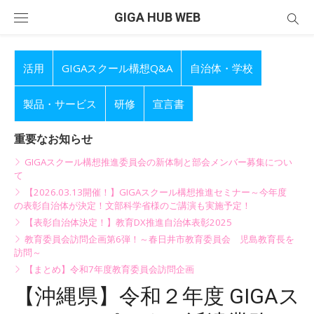
Skip
GIGA HUB WEB
to
content
活用
GIGAスクール構想Q&A
自治体・学校
製品・サービス
研修
宣言書
重要なお知らせ
GIGAスクール構想推進委員会の新体制と部会メンバー募集につい
て
【2026.03.13開催！】GIGAスクール構想推進セミナー～今年度
の表彰自治体が決定！文部科学省様のご講演も実施予定！
【表彰自治体決定！】教育DX推進自治体表彰2025
教育委員会訪問企画第6弾！～春日井市教育委員会 児島教育長を
訪問～
【まとめ】令和7年度教育委員会訪問企画
【沖縄県】令和２年度 GIGAス