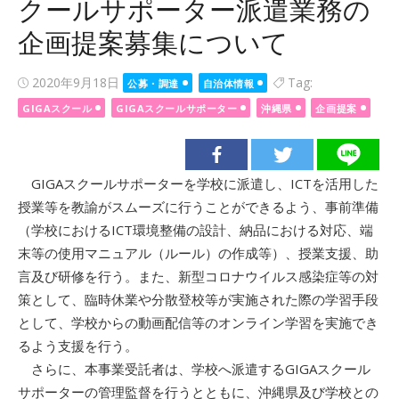
クールサポーター派遣業務の
企画提案募集について
Posted
2020年9月18日
Tag:
公募・調達
自治体情報
on
GIGAスクール
GIGAスクールサポーター
沖縄県
企画提案
GIGAスクールサポーターを学校に派遣し、ICTを活用した
授業等を教諭がスムーズに行うことができるよう、事前準備
（学校におけるICT環境整備の設計、納品における対応、端
末等の使用マニュアル（ルール）の作成等）、授業支援、助
言及び研修を行う。また、新型コロナウイルス感染症等の対
策として、臨時休業や分散登校等が実施された際の学習手段
として、学校からの動画配信等のオンライン学習を実施でき
るよう支援を行う。
さらに、本事業受託者は、学校へ派遣するGIGAスクール
サポーターの管理監督を行うとともに、沖縄県及び学校との