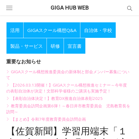
Skip
GIGA HUB WEB
to
content
活用
GIGAスクール構想Q&A
自治体・学校
製品・サービス
研修
宣言書
重要なお知らせ
GIGAスクール構想推進委員会の新体制と部会メンバー募集につい
て
【2026.03.13開催！】GIGAスクール構想推進セミナー～今年度
の表彰自治体が決定！文部科学省様のご講演も実施予定！
【表彰自治体決定！】教育DX推進自治体表彰2025
教育委員会訪問企画第6弾！～春日井市教育委員会 児島教育長を
訪問～
【まとめ】令和7年度教育委員会訪問企画
【佐賀新聞】学習用端末「１