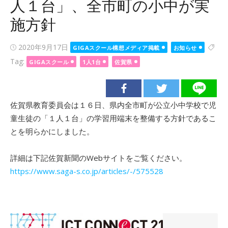
人１台」、全市町の小中が実
施方針
Posted
2020年9月17日
GIGAスクール構想メディア掲載
お知らせ
on
Tag:
GIGAスクール
1人1台
佐賀県
佐賀県教育委員会は１６日、県内全市町が公立小中学校で児
童生徒の「１人１台」の学習用端末を整備する方針であるこ
とを明らかにしました。
詳細は下記佐賀新聞のWebサイトをご覧ください。
https://www.saga-s.co.jp/articles/-/575528