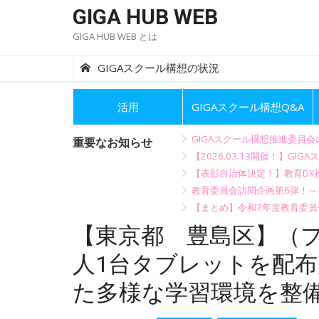
Skip
GIGA HUB WEB
to
GIGA HUB WEB とは
content
GIGAスクール構想の状況
活用
GIGAスクール構想Q&A
GIGAスクール構想推進委員
重要なお知らせ
【2026.03.13開催！】
【表彰自治体決定！】教育DX推
教育委員会訪問企画第6弾！
【まとめ】令和7年度教育委員
【東京都 豊島区】（プ
人1台タブレットを配布
た多様な学習環境を整