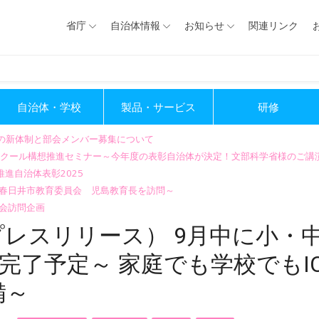
省庁
自治体情報
お知らせ
関連リンク
自治体・学校
製品・サービス
研修
会の新体制と部会メンバー募集について
GIGAスクール構想推進セミナー～今年度の表彰自治体が決定！文部科学省様のご
進自治体表彰2025
～春日井市教育委員会 児島教育長を訪問～
会訪問企画
レスリリース） 9月中に小・
完了予定～ 家庭でも学校でもI
備～