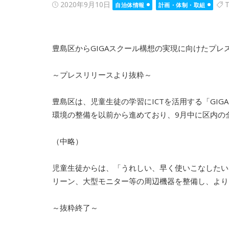
Posted
2020年9月10日
T
自治体情報
計画・体制・取組
on
豊島区からGIGAスクール構想の実現に向けたプレ
～プレスリリースより抜粋～
豊島区は、児童生徒の学習にICTを活用する「GI
環境の整備を以前から進めており、9月中に区内の全
（中略）
児童生徒からは、「うれしい、早く使いこなしたい
リーン、大型モニター等の周辺機器を整備し、より
～抜粋終了～