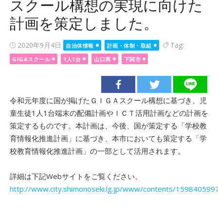
スクール構想の実現に向けた
計画を策定しました。
Posted
2020年9月4日
Tag:
自治体情報
計画・体制・取組
on
GIGAスクール
1人1台
山口県
下関市
令和元年度に国が掲げたＧＩＧＡスクール構想に基づき、児
童生徒1人1台端末の配備計画やＩＣＴ活用計画などの計画を
策定するものです。本計画は、今後、国が策定する「学校教
育情報化推進計画」に基づき、本市においても策定する「学
校教育情報化推進計画」の一部として活用されます。
詳細は下記Webサイトをご覧ください。
http://www.city.shimonoseki.lg.jp/www/contents/1598405997