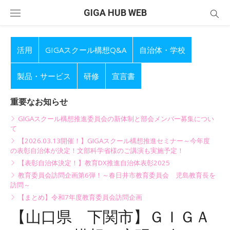
Skip
GIGA HUB WEB
to
content
活用
GIGAスクール構想Q&A
自治体・学校
製品・サービス
研修
宣言書
重要なお知らせ
GIGAスクール構想推進委員会の新体制と部会メンバー募集につい
て
【2026.03.13開催！】GIGAスクール構想推進セミナー～今年度
の表彰自治体が決定！文部科学省様のご講演も実施予定！
【表彰自治体決定！】教育DX推進自治体表彰2025
教育委員会訪問企画第6弾！～春日井市教育委員会 児島教育長を
訪問～
【まとめ】令和7年度教育委員会訪問企画
【山口県 下関市】ＧＩＧＡ