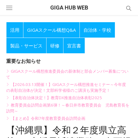
Skip
GIGA HUB WEB
to
content
活用
GIGAスクール構想Q&A
自治体・学校
製品・サービス
研修
宣言書
重要なお知らせ
GIGAスクール構想推進委員会の新体制と部会メンバー募集につい
て
【2026.03.13開催！】GIGAスクール構想推進セミナー～今年度
の表彰自治体が決定！文部科学省様のご講演も実施予定！
【表彰自治体決定！】教育DX推進自治体表彰2025
教育委員会訪問企画第6弾！～春日井市教育委員会 児島教育長を
訪問～
【まとめ】令和7年度教育委員会訪問企画
【沖縄県】令和２年度県立高