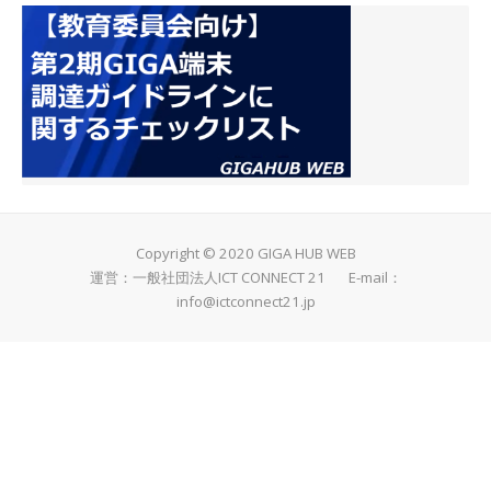
Copyright © 2020 GIGA HUB WEB
運営：一般社団法人ICT CONNECT 21 E-mail：
info@ictconnect21.jp