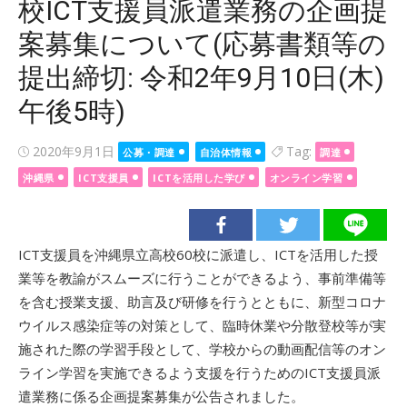
校ICT支援員派遣業務の企画提
案募集について(応募書類等の
提出締切: 令和2年9月10日(木)
午後5時)
Posted
2020年9月1日
Tag:
公募・調達
自治体情報
調達
on
沖縄県
ICT支援員
ICTを活用した学び
オンライン学習
ICT支援員を沖縄県立高校60校に派遣し、ICTを活用した授
業等を教諭がスムーズに行うことができるよう、事前準備等
を含む授業支援、助言及び研修を行うとともに、新型コロナ
ウイルス感染症等の対策として、臨時休業や分散登校等が実
施された際の学習手段として、学校からの動画配信等のオン
ライン学習を実施できるよう支援を行うためのICT支援員派
遣業務に係る企画提案募集が公告されました。