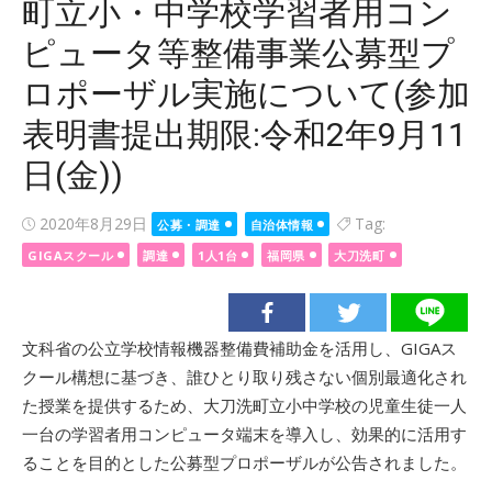
町立小・中学校学習者用コン
ピュータ等整備事業公募型プ
ロポーザル実施について(参加
表明書提出期限:令和2年9月11
日(金))
Posted
2020年8月29日
Tag:
公募・調達
自治体情報
on
GIGAスクール
調達
1人1台
福岡県
大刀洗町
文科省の公立学校情報機器整備費補助金を活用し、GIGAス
クール構想に基づき、誰ひとり取り残さない個別最適化され
た授業を提供するため、大刀洗町立小中学校の児童生徒一人
一台の学習者用コンピュータ端末を導入し、効果的に活用す
ることを目的とした公募型プロポーザルが公告されました。