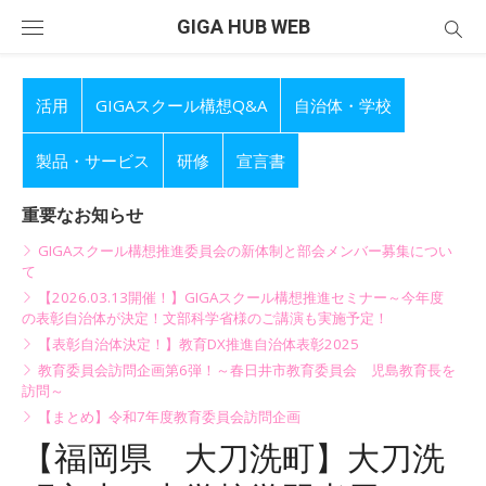
Skip
GIGA HUB WEB
to
content
活用
GIGAスクール構想Q&A
自治体・学校
製品・サービス
研修
宣言書
重要なお知らせ
GIGAスクール構想推進委員会の新体制と部会メンバー募集につい
て
【2026.03.13開催！】GIGAスクール構想推進セミナー～今年度
の表彰自治体が決定！文部科学省様のご講演も実施予定！
【表彰自治体決定！】教育DX推進自治体表彰2025
教育委員会訪問企画第6弾！～春日井市教育委員会 児島教育長を
訪問～
【まとめ】令和7年度教育委員会訪問企画
【福岡県 大刀洗町】大刀洗