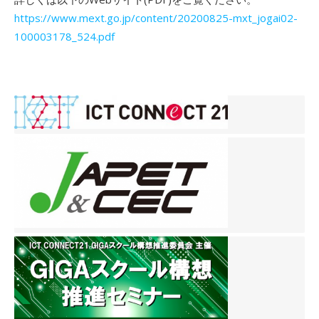
https://www.mext.go.jp/content/20200825-mxt_jogai02-
100003178_524.pdf