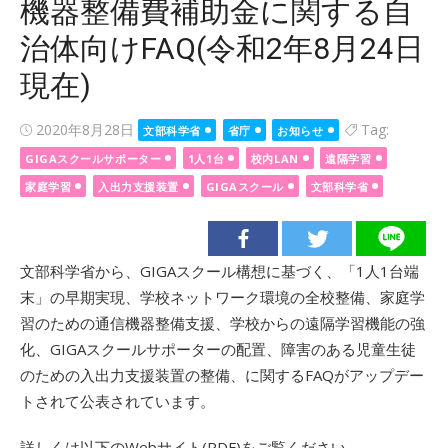
機器整備費補助金に関する自
治体向けFAQ(令和2年8月24日
現在)
Posted
2020年8月28日
Tag:
文部科学省
省庁
お知らせ
on
GIGAスクールサポーター
1人1台
校内LAN
遠隔学習
家庭学習
入出力支援装置
GIGAスクール
文部科学省
文部科学省から、GIGAスクール構想に基づく、「1人1台端
末」の早期実現、学校ネットワーク環境の全校整備、家庭学
習のための通信機器整備支援、学校からの遠隔学習機能の強
化、GIGAスクールサポーターの配置、障害のある児童生徒
のための入出力支援装置の整備、に関するFAQがアップデー
トされて公表されています。
詳しくは以下のWebサイト(PDF)をご覧ください。