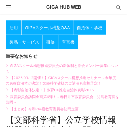
Skip
GIGA HUB WEB
to
content
活用
GIGAスクール構想Q&A
自治体・学校
製品・サービス
研修
宣言書
重要なお知らせ
GIGAスクール構想推進委員会の新体制と部会メンバー募集につい
て
【2026.03.13開催！】GIGAスクール構想推進セミナー～今年度
の表彰自治体が決定！文部科学省様のご講演も実施予定！
【表彰自治体決定！】教育DX推進自治体表彰2025
教育委員会訪問企画第6弾！～春日井市教育委員会 児島教育長を
訪問～
【まとめ】令和7年度教育委員会訪問企画
【文部科学省】公立学校情報