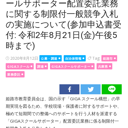
ールサポーター配置委託業務
に関する制限付一般競争入札
の実施について(参加申込書受
付: 令和2年8月21日(金)午後5
時まで)
Posted
2020年8月12日
Tag:
公募・調達
自治体情報
姫路市
on
GIGAスクール
調達
GIGAスクールサポーター
兵庫県
業務委託
姫路市教育委員会は、国の示す「GIGA スクール構想」の早
期実現を図るため、学校現場・保護者に対するサポートや、
極めて短期間での整備へのサポートを行う人材を派遣する
「GIGAスクールサポーター」配置委託業務に係る制限付一