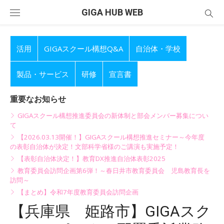
Skip
GIGA HUB WEB
to
content
活用
GIGAスクール構想Q&A
自治体・学校
製品・サービス
研修
宣言書
重要なお知らせ
GIGAスクール構想推進委員会の新体制と部会メンバー募集につい
て
【2026.03.13開催！】GIGAスクール構想推進セミナー～今年度
の表彰自治体が決定！文部科学省様のご講演も実施予定！
【表彰自治体決定！】教育DX推進自治体表彰2025
教育委員会訪問企画第6弾！～春日井市教育委員会 児島教育長を
訪問～
【まとめ】令和7年度教育委員会訪問企画
【兵庫県 姫路市】GIGAスク