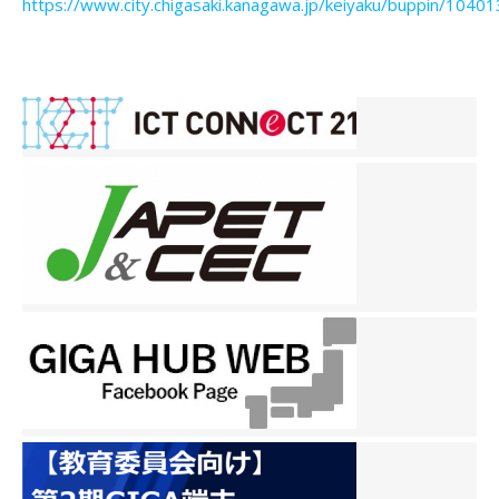
https://www.city.chigasaki.kanagawa.jp/keiyaku/buppin/10401