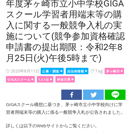
年度茅ヶ崎市立小中学校GIGA
スクール学習者用端末等の購
入に関する一般競争入札の実
施について(競争参加資格確認
申請書の提出期限：令和2年8
月25日(火)午後5時まで)
Posted
2020年8月11日
Tag:
公募・調達
自治体情報
茅ヶ崎市
on
GIGAスクール
1人1台
神奈川県
GIGAスクール構想に基づき、茅ヶ崎市立小中学校向けに学
習者用端末等の購入に係る一般競争入札が公告されました。
詳しくは以下のWebサイトからご覧ください。