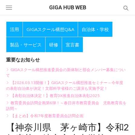
Skip
GIGA HUB WEB
to
content
活用
GIGAスクール構想Q&A
自治体・学校
製品・サービス
研修
宣言書
重要なお知らせ
GIGAスクール構想推進委員会の新体制と部会メンバー募集につい
て
【2026.03.13開催！】GIGAスクール構想推進セミナー～今年度
の表彰自治体が決定！文部科学省様のご講演も実施予定！
【表彰自治体決定！】教育DX推進自治体表彰2025
教育委員会訪問企画第6弾！～春日井市教育委員会 児島教育長を
訪問～
【まとめ】令和7年度教育委員会訪問企画
【神奈川県 茅ヶ崎市】令和2