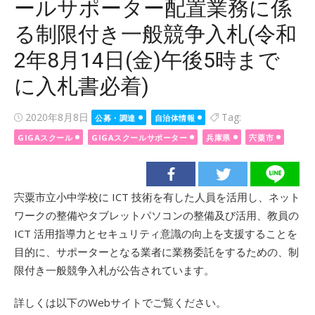
ールサポーター配置業務に係
る制限付き一般競争入札(令和
2年8月14日(金)午後5時まで
に入札書必着)
Posted
2020年8月8日
Tag:
公募・調達
自治体情報
on
GIGAスクール
GIGAスクールサポーター
兵庫県
宍粟市
宍粟市立小中学校に ICT 技術を有した人員を活用し、ネット
ワークの整備やタブレットパソコンの整備及び活用、教員の
ICT 活用指導力とセキュリティ意識の向上を支援することを
目的に、サポーターとなる業者に業務委託をするための、制
限付き一般競争入札が公告されています。
詳しくは以下のWebサイトでご覧ください。