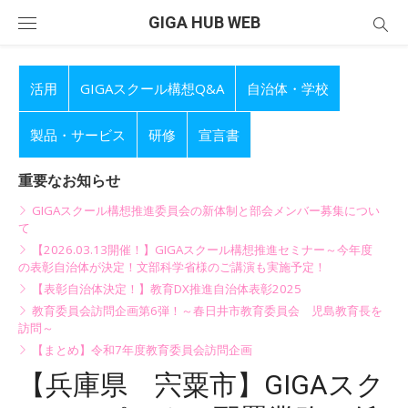
Skip
GIGA HUB WEB
to
content
活用
GIGAスクール構想Q&A
自治体・学校
製品・サービス
研修
宣言書
重要なお知らせ
GIGAスクール構想推進委員会の新体制と部会メンバー募集につい
て
【2026.03.13開催！】GIGAスクール構想推進セミナー～今年度
の表彰自治体が決定！文部科学省様のご講演も実施予定！
【表彰自治体決定！】教育DX推進自治体表彰2025
教育委員会訪問企画第6弾！～春日井市教育委員会 児島教育長を
訪問～
【まとめ】令和7年度教育委員会訪問企画
【兵庫県 宍粟市】GIGAスク