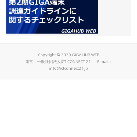
Copyright © 2020 GIGA HUB WEB
運営：一般社団法人ICT CONNECT 21 E-mail：
info@ictconnect21.jp