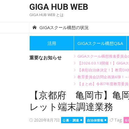
Skip
GIGA HUB WEB
to
GIGA HUB WEB とは
content
GIGAスクール構想の状況
活用
GIGAスクール構想Q&A
GIGAスクール構想推進委員
重要なお知らせ
【2026.03.13開催！】
【表彰自治体決定！】教育DX推
教育委員会訪問企画第6弾！
【まとめ】令和7年度教育委員
【京都府 亀岡市】亀
レット端末調達業務
Posted
2020年8月7日
Tag:
公募・調達
自治体情報
G
on