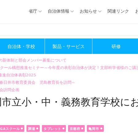
省庁
自治体情報
お知らせ
関連リンク
自治体・学校
製品・サービス
研修
会の新体制と部会メンバー募集について
GIGAスクール構想推進セミナー～今年度の表彰自治体が決定！文部科学省様のご
進自治体表彰2025
～春日井市教育委員会 児島教育長を訪問～
会訪問企画
岡市立小・中・義務教育学校に
IGAスクール
調達
タブレット
京都府
亀岡市