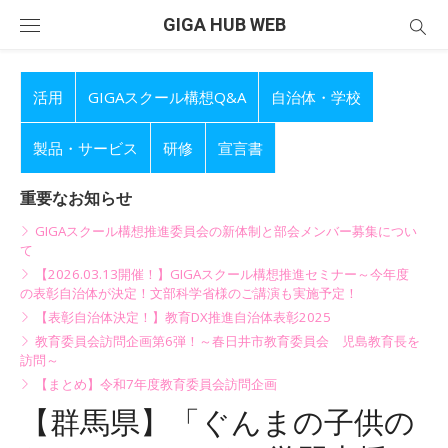
Skip
GIGA HUB WEB
to
content
活用
GIGAスクール構想Q&A
自治体・学校
製品・サービス
研修
宣言書
重要なお知らせ
GIGAスクール構想推進委員会の新体制と部会メンバー募集につい
て
【2026.03.13開催！】GIGAスクール構想推進セミナー～今年度
の表彰自治体が決定！文部科学省様のご講演も実施予定！
【表彰自治体決定！】教育DX推進自治体表彰2025
教育委員会訪問企画第6弾！～春日井市教育委員会 児島教育長を
訪問～
【まとめ】令和7年度教育委員会訪問企画
【群馬県】「ぐんまの子供の