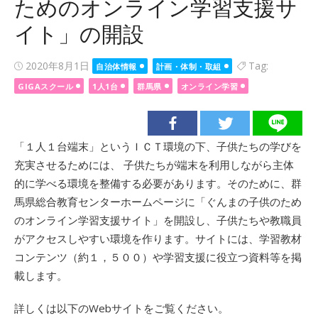
ためのオンライン学習支援サ
イト」の開設
Posted
2020年8月1日
Tag:
自治体情報
計画・体制・取組
on
GIGAスクール
1人1台
群馬県
オンライン学習
「１人１台端末」というＩＣＴ環境の下、子供たちの学びを
充実させるためには、 子供たちが端末を利用しながら主体
的に学べる環境を整備する必要があります。そのために、群
馬県総合教育センターホームページに「ぐんまの子供のため
のオンライン学習支援サイト」を開設し、子供たちや教職員
がアクセスしやすい環境を作ります。サイトには、学習教材
コンテンツ（約１，５００）や学習支援に役立つ資料等を掲
載します。
詳しくは以下のWebサイトをご覧ください。