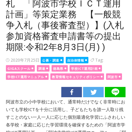
札 「阿波市学校ＩＣＴ運用
計画」等策定業務 【一般競
争入札（事後審査型）】(入札
参加資格審査申請書等の提出
期限:令和2年8月3日(月) )
Posted
2020年7月25日
Tag:
公募・調達
自治体情報
on
GIGAスクール
調達
徳島県
学校ICT運用計画
学校ICT運用マニュアル
教育情報セキュリティポリシー
阿波市
阿波市立の小中学校において、通常時だけでなく非常時にお
いても学校ICTを十分に活用し、子どもたちを誰一人取り残
すことのない一人一人に応じた個別最適化学習にふさわしい
各学校・家庭に応じた学習環境を確保するための「阿波市学