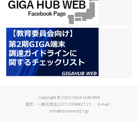
Copyright © 2020 GIGA HUB WEB
運営：一般社団法人ICT CONNECT 21 E-mail：
info@ictconnect21.jp