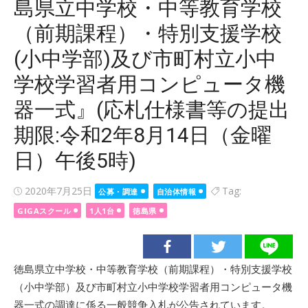
島県立中学校・中等教育学校
（前期課程）・特別支援学校
(小中学部)及び市町村立小中
学校学習者用コンピュータ機
器一式』(応札仕様書等の提出
期限:令和2年8月14日（金曜
日）午後5時)
Posted
2020年7月25日
Tag:
公募・調達
自治体情報
on
GIGAスクール
1人1台
徳島県
徳島県立中学校・中等教育学校（前期課程）・特別支援学校
（小中学部）及び市町村立小中学校学習者用コンピュータ機
器一式の調達に係る一般競争入札が公告されています。