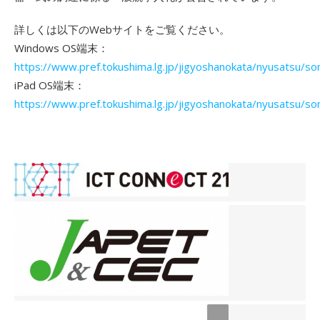
詳しくは以下のWebサイトをご覧ください。
Windows OS端末：
https://www.pref.tokushima.lg.jp/jigyoshanokata/nyusatsu/
iPad OS端末：
https://www.pref.tokushima.lg.jp/jigyoshanokata/nyusatsu/