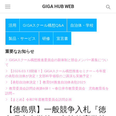
Skip
GIGA HUB WEB
to
content
活用
GIGAスクール構想Q&A
自治体・学校
製品・サービス
研修
宣言書
重要なお知らせ
GIGAスクール構想推進委員会の新体制と部会メンバー募集につい
て
【2026.03.13開催！】GIGAスクール構想推進セミナー～今年度
の表彰自治体が決定！文部科学省様のご講演も実施予定！
【表彰自治体決定！】教育DX推進自治体表彰2025
教育委員会訪問企画第6弾！～春日井市教育委員会 児島教育長を
訪問～
【まとめ】令和7年度教育委員会訪問企画
【徳島県】一般競争入札『徳