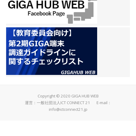
Copyright © 2020 GIGA HUB WEB
運営：一般社団法人ICT CONNECT 21 E-mail：
info@ictconnect21.jp