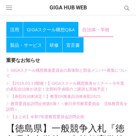
Skip
GIGA HUB WEB
to
content
活用
GIGAスクール構想Q&A
自治体・学校
製品・サービス
研修
宣言書
重要なお知らせ
GIGAスクール構想推進委員会の新体制と部会メンバー募集につい
て
【2026.03.13開催！】GIGAスクール構想推進セミナー～今年度
の表彰自治体が決定！文部科学省様のご講演も実施予定！
【表彰自治体決定！】教育DX推進自治体表彰2025
教育委員会訪問企画第6弾！～春日井市教育委員会 児島教育長を
訪問～
【まとめ】令和7年度教育委員会訪問企画
【徳島県】一般競争入札『徳