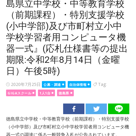
島県立中学校・中等教育学校
（前期課程）・特別支援学校
(小中学部)及び市町村立小中
学校学習者用コンピュータ機
器一式』(応札仕様書等の提出
期限:令和2年8月14日（金曜
日）午後5時)
Posted
2020年7月25日
Tag:
公募・調達
自治体情報
on
GIGAスクール
1人1台
徳島県
徳島県立中学校・中等教育学校（前期課程）・特別支援学校
（小中学部）及び市町村立小中学校学習者用コンピュータ機
器一式の調達に係る一般競争入札が公告されています。