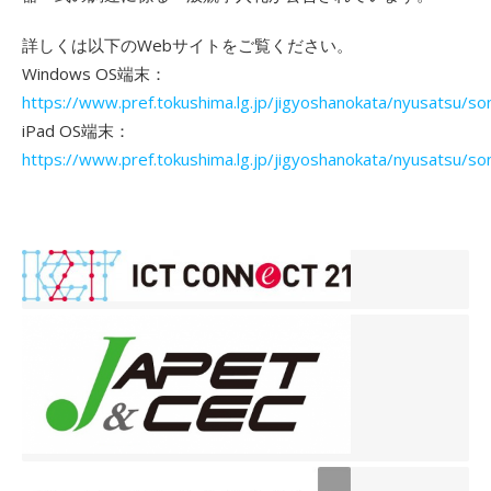
詳しくは以下のWebサイトをご覧ください。
Windows OS端末：
https://www.pref.tokushima.lg.jp/jigyoshanokata/nyusatsu/
iPad OS端末：
https://www.pref.tokushima.lg.jp/jigyoshanokata/nyusatsu/