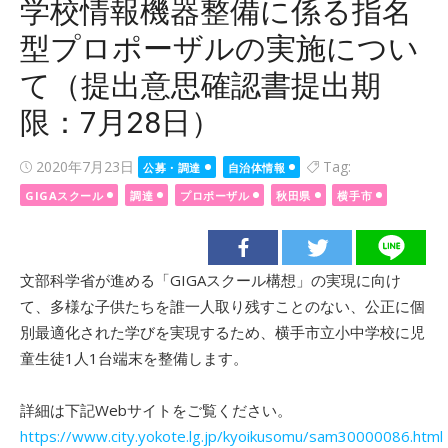
学校情報機器整備に係る指名
型プロポーザルの実施につい
て（提出意思確認書提出期
限：7月28日）
Posted
2020年7月23日
Tag:
公募・調達
自治体情報
on
GIGAスクール
調達
プロポーザル
秋田県
横手市
文部科学省が進める「GIGAスクール構想」の実現に向け
て、多様な子供たちを誰一人取り残すことのない、公正に個
別最適化された学びを実現するため、横手市立小中学校に児
童生徒1人1台端末を整備します。
詳細は下記Webサイトをご覧ください。
https://www.city.yokote.lg.jp/kyoikusomu/sam30000086.html