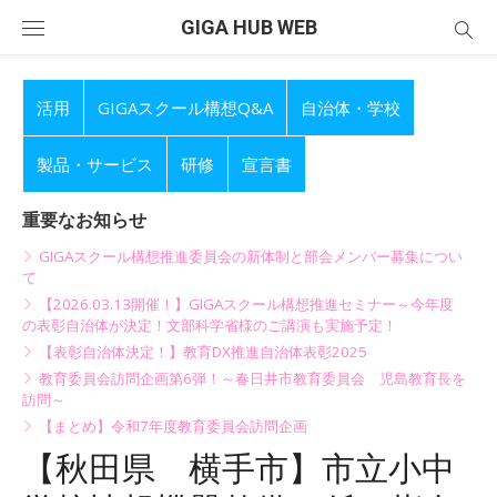
Skip
GIGA HUB WEB
to
content
活用
GIGAスクール構想Q&A
自治体・学校
製品・サービス
研修
宣言書
重要なお知らせ
GIGAスクール構想推進委員会の新体制と部会メンバー募集につい
て
【2026.03.13開催！】GIGAスクール構想推進セミナー～今年度
の表彰自治体が決定！文部科学省様のご講演も実施予定！
【表彰自治体決定！】教育DX推進自治体表彰2025
教育委員会訪問企画第6弾！～春日井市教育委員会 児島教育長を
訪問～
【まとめ】令和7年度教育委員会訪問企画
【秋田県 横手市】市立小中